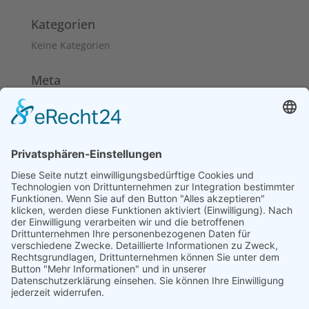
Kategorien
Keine Kategorien
Meta
Anmelden
Eintrags-Feed
Kommentar-Feed
WordPress.org